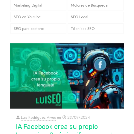
Marketing Digital
Motores de Búsqueda
SEO en Youtube
SEO Local
SEO para sectores
Técnicas SEO
Luis Rodríguez Vives
en
23/09/2024
IA Facebook crea su propio