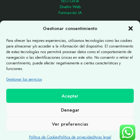
SEO Local
Diseño Web
Formación IA
Gestionar consentimiento
_
TENGO MUCHO QUE OFRECERTE
Para ofrecer las mejores experiencias, utilizamos tecnologías como las cookies
para almacenar y/o acceder a la información del dispositivo. El consentimiento
Contáctame
de estas tecnologías nos permitirá procesar datos como el comportamiento de
Auditoría SEO
navegación o las identificaciones únicas en este sitio. No consentir o retirar el
consentimiento, puede afectar negativamente a ciertas características y
funciones.
Gestionar los servicios
Aceptar
2026 Powered by Luiseo.
Denegar
Aviso Legal
|
Política de privacidad
|
Política de Cookies
Ver preferencias
Política de Cookies
Política de privacidad
Aviso legal