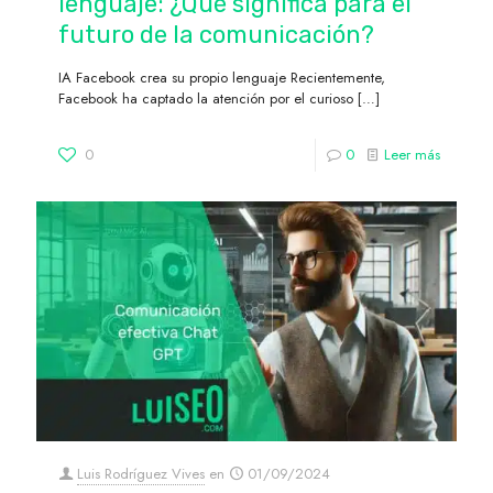
lenguaje: ¿Qué significa para el
futuro de la comunicación?
IA Facebook crea su propio lenguaje Recientemente,
Facebook ha captado la atención por el curioso
[…]
0
0
Leer más
Luis Rodríguez Vives
en
01/09/2024