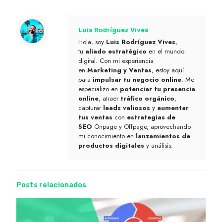
Luis Rodríguez Vives
Hola, soy
Luis Rodríguez Vives
,
tu
aliado estratégico
en el mundo
digital. Con mi experiencia
en
Marketing y Ventas
, estoy aquí
para
impulsar tu negocio online
. Me
especializo en
potenciar tu presencia
online
, atraer
tráfico orgánico
,
capturar
leads valiosos
y
aumentar
tus ventas
con
estrategias de
SEO
Onpage y Offpage, aprovechando
mi conocimiento en
lanzamientos de
productos digitales
y análisis.
Posts relacionados